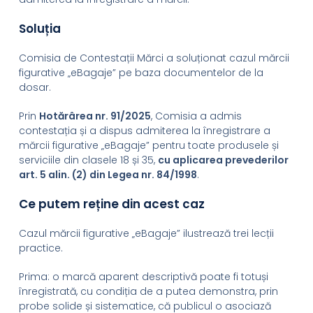
Soluția
Comisia de Contestații Mărci a soluționat cazul mărcii
figurative „eBagaje” pe baza documentelor de la
dosar.
Prin
Hotărârea nr. 91/2025
, Comisia a admis
contestația și a dispus admiterea la înregistrare a
mărcii figurative „eBagaje” pentru toate produsele și
serviciile din clasele 18 și 35,
cu aplicarea prevederilor
art. 5 alin. (2) din Legea nr. 84/1998
.
Ce putem reține din acest caz
Cazul mărcii figurative „eBagaje” ilustrează trei lecții
practice.
Prima: o marcă aparent descriptivă poate fi totuși
înregistrată, cu condiția de a putea demonstra, prin
probe solide și sistematice, că publicul o asociază