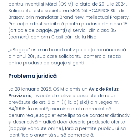
pentru Invenții și Mărci (OSIM) la data de 29 iulie 2024.
Solicitantul este societatea MONDIAL-CAPRICE SRL din
Brașov, prin mandatar Brand New Intellectual Property.
Protecția a fost solicitată pentru produse din clasa 18
(articole de bagaje, genți) și servicii din clasa 35
(comerț), conform Clasificării de la Nisa.
„eBagaje” este un brand activ pe piața românească
din anul 2011, sub care solicitantul comercializează
online produse de bagaje și genți.
Problema juridică
La 28 ianuarie 2025, OSIM a emis un
Aviz de Refuz
Provizoriu
, invocând motivele absolute de refuz
prevăzute de art. 5 alin. (1) lit. b) și d) din Legea nr.
84/1998. În esență, examinatorul a apreciat că
denumirea „eBagaje” este lipsită de caracter distinctiv
și descriptivă – adică doar descrie produsele oferite
(bagaje vândute online), fără a permite publicului să
identifice o anumită sursă comercială.