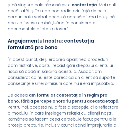
și că singura cale rămasă este
contestația
. Mai mult
decât atât, și în mod contradictoriu față de cele
comunicate verbal, această adresă afirma totuși că
decizia fusese emisă „luând în considerare
documentele aflate la dosar”.
Angajamentul nostru: contestația
formulată pro bono
În acest punct, deși eroarea aparținea procedurii
administrative, costul recâștigării dreptului clientului
risca să cadă în sarcina acestuia. Așadar, am
considerat că nu este corect ca un client să suporte
consecințele unei omisiuni care nu îi era imputabilă.
De aceea
am formulat contestația în regim pro
bono, fără a percepe onorariu pentru această etapă
.
Pentru noi, aceasta nu a fost o excepție, ci o reflectare
a modului în care înțelegem relația cu clienții noștri.
Rămânea să facem ceea ce trebuie făcut pentru a le
proteja drepturile, inclusiv atunci când împrejurările o