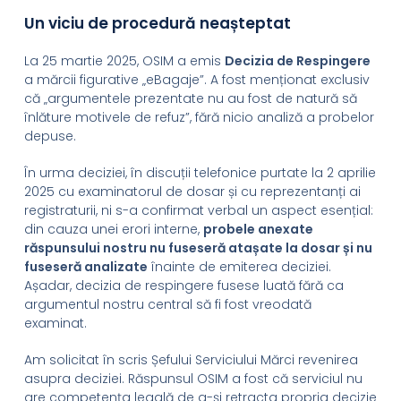
Un viciu de procedură neașteptat
La 25 martie 2025, OSIM a emis
Decizia de Respingere
a mărcii figurative „eBagaje”. A fost menționat exclusiv
că „argumentele prezentate nu au fost de natură să
înlăture motivele de refuz”, fără nicio analiză a probelor
depuse.
În urma deciziei, în discuții telefonice purtate la 2 aprilie
2025 cu examinatorul de dosar și cu reprezentanți ai
registraturii, ni s-a confirmat verbal un aspect esențial:
din cauza unei erori interne,
probele anexate
răspunsului nostru nu fuseseră atașate la dosar și nu
fuseseră analizate
înainte de emiterea deciziei.
Așadar, decizia de respingere fusese luată fără ca
argumentul nostru central să fi fost vreodată
examinat.
Am solicitat în scris Șefului Serviciului Mărci revenirea
asupra deciziei. Răspunsul OSIM a fost că serviciul nu
are competența legală de a-și retracta propria decizie