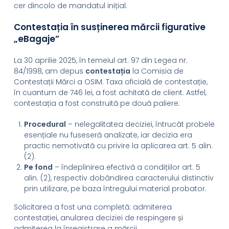
cer dincolo de mandatul inițial.
Contestația în susținerea mărcii figurative
„eBagaje”
La 30 aprilie 2025, în temeiul art. 97 din Legea nr.
84/1998, am depus
contestația
la Comisia de
Contestații Mărci a OSIM. Taxa oficială de contestație,
în cuantum de 746 lei, a fost achitată de client. Astfel,
contestația a fost construită pe două paliere:
Procedural
– nelegalitatea deciziei, întrucât probele
esențiale nu fuseseră analizate, iar decizia era
practic nemotivată cu privire la aplicarea art. 5 alin.
(2).
Pe fond
– îndeplinirea efectivă a condițiilor art. 5
alin. (2), respectiv dobândirea caracterului distinctiv
prin utilizare, pe baza întregului material probator.
Solicitarea a fost una completă: admiterea
contestației, anularea deciziei de respingere și
admiterea la înregistrare a mărcii.