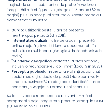
susținut de un set substanțial de probe în vederea
înregistrării mărcii figurative „eBagaje”: 15 anexe (62 de
pagini) plus un spot publicitar radio. Aceste probe au
demonstrat cumulativ:
Durata utilizării:
peste 13 ani de prezență
neîntreruptă pe piață (din 2011).
Intensitatea utilizării:
cifre de afaceri, prezență
online majoră și investiții lunare documentate în
publicitate multi-canal (Google Ads, Facebook Ads,
radio).
Întinderea geografică:
activitate la nivel național,
inclusiv o recunoaștere „Top Firme” (Locul 3 în 2023).
Percepția publicului:
recenzii ale clienților, conținut
social media și articole de presă (ziare.com, wall-
street.ro, business24.ro etc.) care identifică în mod
constant „eBagaje” cu brandul solicitantului.
Au fost invocate și precedente relevante – mărci
comparabile deja înregistrate, precum „emag” la OSIM
și „EBAGS” la nivelul EUIPO.