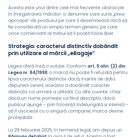
Acesta este unul dintre cele mai frecvente obstacole
în înregistrarea mărcilor: o denumire care sună „prea
aproape” de produsul pe care îl desemnează riscă să
fie considerată un simplu termen generic, pe care
orice comerciant ar trebui să îl poată folosi liber.
Strategia: caracterul distinctiv dobândit
prin utilizare al mărcii „eBagaje”
Legea oferă însă o soluție. Conform
art. 5 alin. (2) din
Legea nr. 84/1998
, o marcă nu poate fi refuzată pentru
lipsa caracterului distinctiv dacă, înainte de data
depunerii cererii, aceasta a dobândit caracter
distinctiv ca urmare a utilizării. Cu alte cuvinte: chiar
dacă un nume pornește ca fiind descriptiv, dacă
publicul ajunge – prin folosință îndelungată și intensă –
să îl asocieze cu o singură companie, marca devine
protejabilă.
La 28 februarie 2025, în termenul legal, am depus un
Răspuns detaliat
la avizul de refuz. Acesta a fost